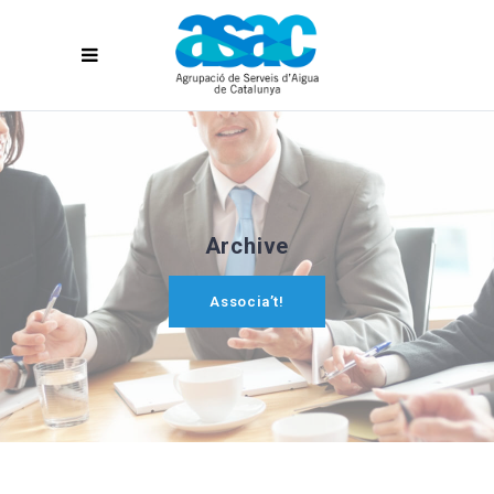
Archive
Associa’t!