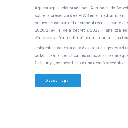
Aquesta guia, elaborada per l’Agrupació de Servei
sobre la presència dels PFAS en el medi ambient, el
aigües de consum. El document recull el context le
2020/2184 i el Reial decret 3/2023— i analitza les
d’intercanvi iònic i filtració per membranes, aix
L’objectiu d’aquesta guia és ajudar els gestors 
potabilitzar a identificar les solucions més adequa
Catalunya, avançant cap a una gestió preventiva i
Descarregar