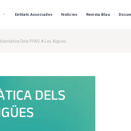
Entitats Associades
Notícies
Revista Blau
Docum
oblemàtica Dels PFAS A Les Aigües