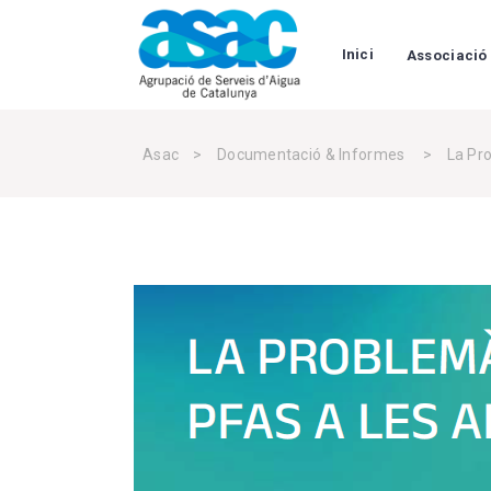
Inici
Associació
Asac
>
Documentació & Informes
>
La Pr