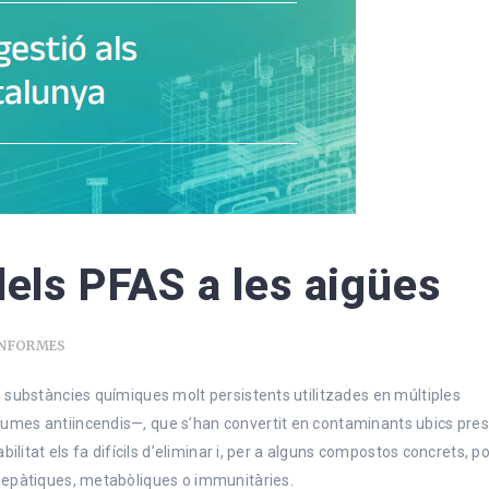
dels PFAS a les aigües
INFORMES
n substàncies químiques molt persistents utilitzades en múltiples
cumes antiincendis—, que s’han convertit en contaminants ubics pre
bilitat els fa difícils d’eliminar i, per a alguns compostos concrets, p
 hepàtiques, metabòliques o immunitàries.