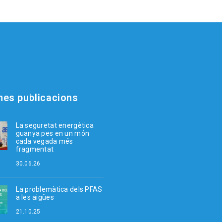
mes publicacions
La seguretat energètica
guanya pes en un món
cada vegada més
fragmentat
30.06.26
La problemàtica dels PFAS
a les aigües
21.10.25