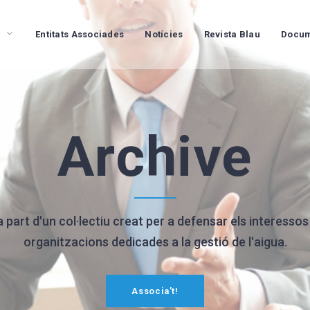
Entitats Associades
Notícies
Revista Blau
Docum
Archive
part d'un col·lectiu creat per a defensar els interessos
organitzacions dedicades a la gestió de l'aigua.
Associa’t!