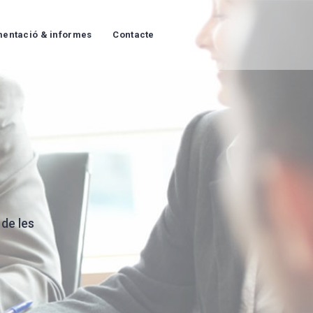
entació & informes
Contacte
 de les