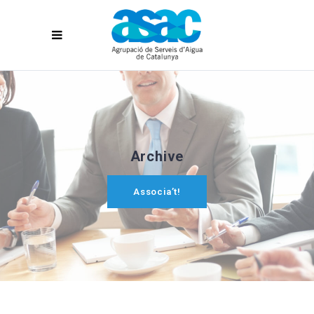
Archive
Associa’t!