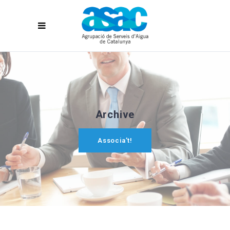
Archive
Associa’t!